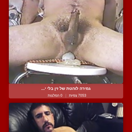
גמירה לוהטת של זין בלי י...
7053 צפיות
|
0 המלצות