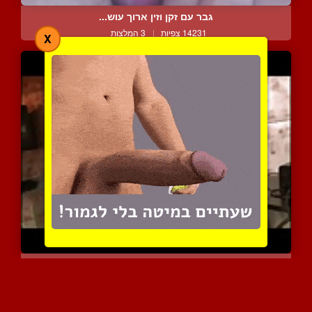
גבר עם זקן וזין ארוך עוש...
14231 צפיות
|
3 המלצות
X
אוסף סצינות סקס של הומוא...
10616 צפיות
|
2 המלצות