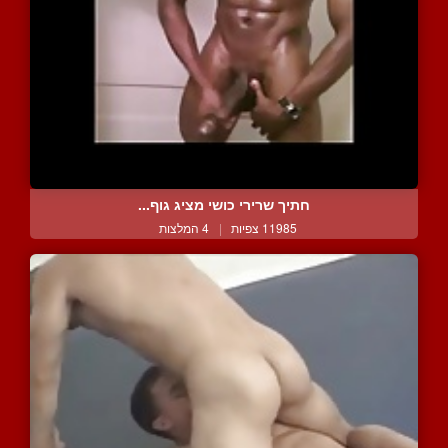
חתיך שרירי כושי מציג גוף...
11985 צפיות
|
4 המלצות