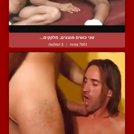
שני כושים מוצצים, מלקקים...
7651 צפיות
|
3 המלצות