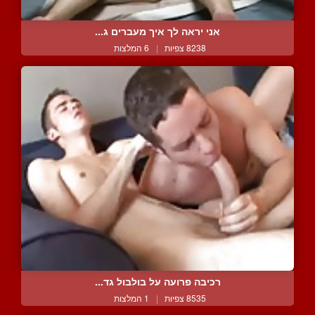
אני יראה לך איך מעברים ג...
8238 צפיות
|
6 המלצות
רכיבה פרועה על בולבול גד...
8535 צפיות
|
1 המלצות