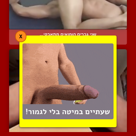
שני גברים הומואים מתאבקי...
X
8925 צפיות
|
7 המלצות