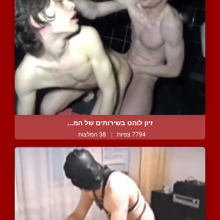
זיון לוהט בשירותים של המ...
7794 צפיות
|
38 המלצות