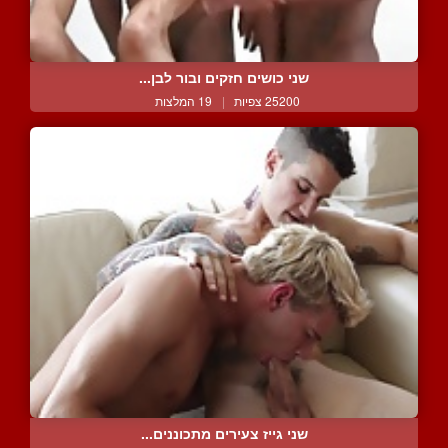
שני כושים חזקים ובור לבן...
25200 צפיות
|
19 המלצות
שני גייז צעירים מתכוננים...