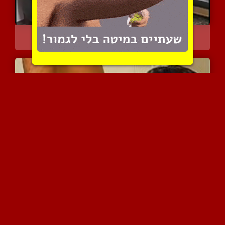
שני גברים מזדיינים ביחד ...
17587 צפיות
|
9 המלצות
הומואים ישראלים צעירים ע...
30347 צפיות
|
21 המלצות