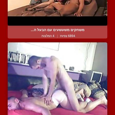
משחקים משעשעים עם הבעל ה...
6894 צפיות
|
4 המלצות