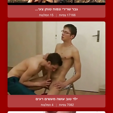
גבר שרירי ונפוח טוחן צעי...
17166 צפיות
|
15 המלצות
ילד טוב עושה מעשים רעים
7082 צפיות
|
4 המלצות