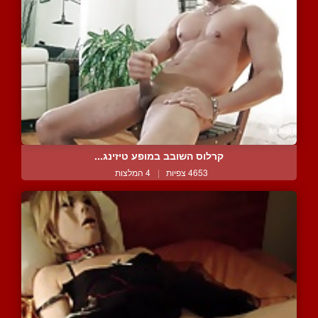
קרלוס השובב במופע טיזינג...
4653 צפיות
|
4 המלצות