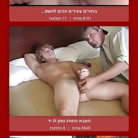
בחורים צעירים זוכים להשפ...
8101 צפיות
|
11 המלצות
האבא החורג נותן לו יד
5849 צפיות
|
6 המלצות