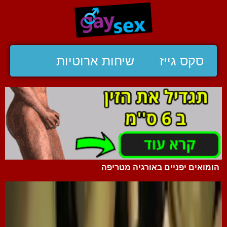
סקס גייז
שיחות ארוטיות
הומואים יפניים באורגיה מטריפה