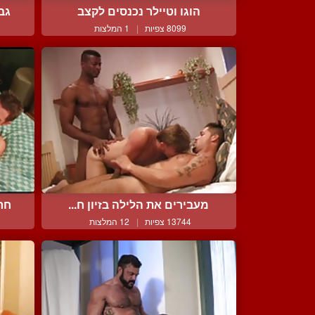
הוגו וטיילר נכנסים לקצב
גב
8099 צפיות
|
1 המלצות
מעבירים את הלילה בזיון ח...
חרמ
13744 צפיות
|
12 המלצות