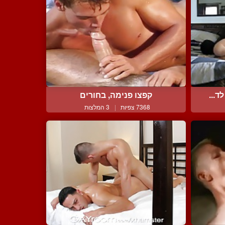
ד...
קפצו פנימה, בחורים
7368 צפיות
|
3 המלצות