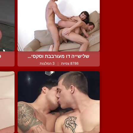
שלישייה דו מעורבבת וסקסי...
כ
8786 צפיות
|
3 המלצות