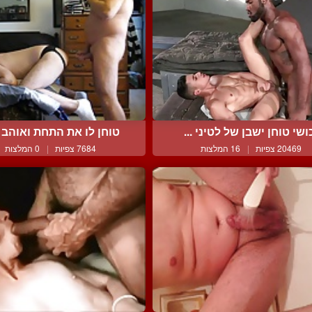
ושי טוחן ישבן של לטיני ...
טוחן לו את התחת ואוהב ל
20469 צפיות
|
16 המלצות
7684 צפיות
|
0 המלצות