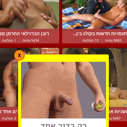
נסויות חדשות בקולג בין...
רובן הברזילאי החרמן מבי
9693 צפיות
|
10 המלצות
5434 צפיות
|
1 המלצות
X
שניות אנאלית ארוטית על...
וולף ופייר תוקעים אחד את
8487 צפיות
|
3 המלצות
7722 צפיות
|
3 המלצות