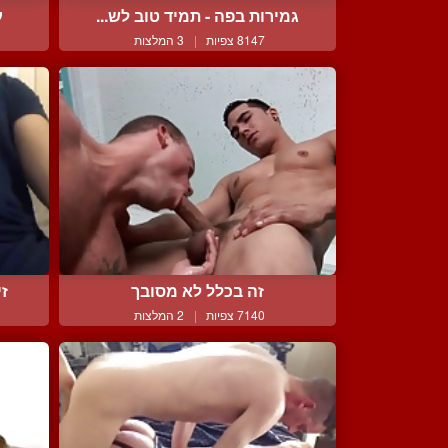
גמירות בפה - תמיד טוב לש...
ע
8147 צפיות
|
3 המלצות
זה בכלל לא מסובך
זי
7140 צפיות
|
2 המלצות