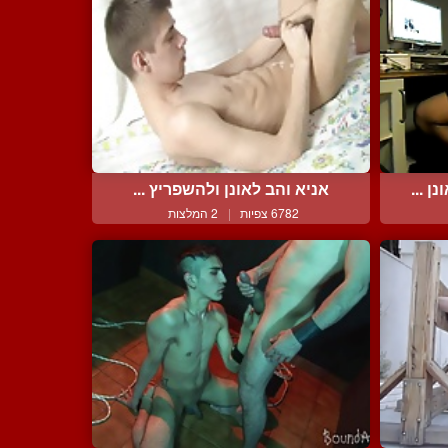
 ...
אניא והב לאונן ולהשפריץ ...
6782 צפיות
|
2 המלצות