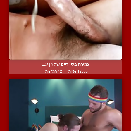
גמירה בלי ידיים של זין ע...
12565 צפיות
|
12 המלצות