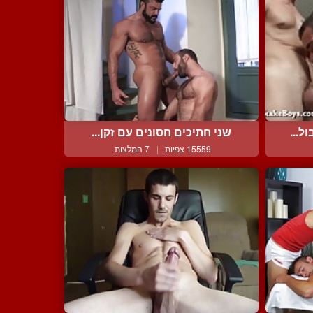
ל...
שני חתיכים חסונים עם זקן...
15559 צפיות
|
7 המלצות