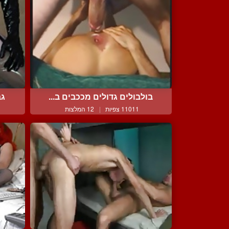
בולבולים גדולים מככבים ב...
גב
11011 צפיות
|
12 המלצות