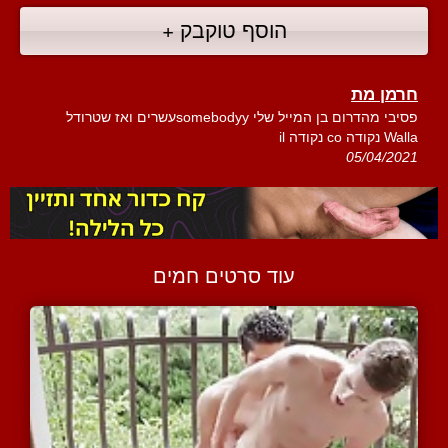
הוסף טוקבק +
חרמן מת
פסיבי מהדרום בן המייל שלי somebodyyעשרים ואז שטרודל
Walla נקודה co נקודה il
05/04/2021
עוד סרטים חמים