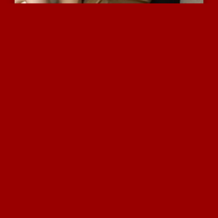
זא הפעם הראשונה שזרג גדו...
10476 צפיות
|
4 המלצות
הזרעה הומוסקסואלית באורג...
9456 צפיות
|
7 המלצות