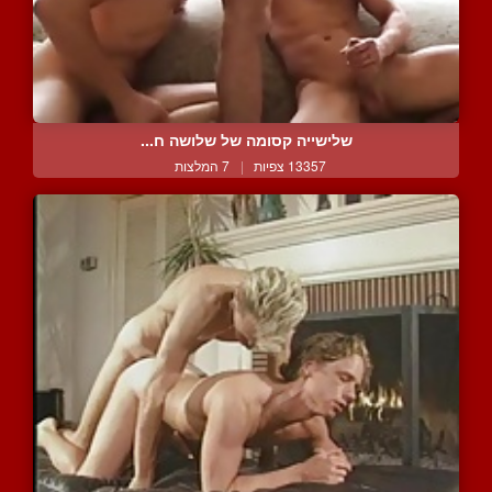
שלישייה קסומה של שלושה ח...
13357 צפיות
|
7 המלצות