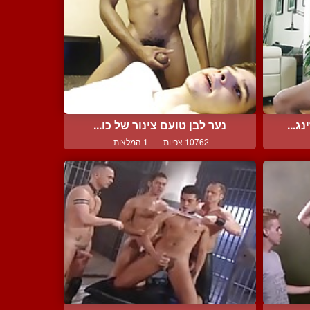
ג...
נער לבן טועם צינור של כו...
10762 צפיות
|
1 המלצות