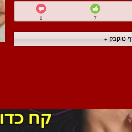
0
7
ף טוקבק +