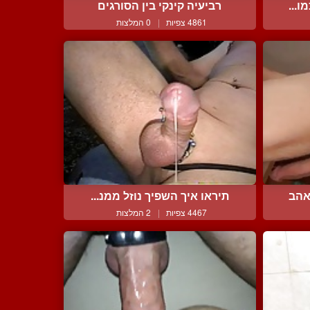
ו...
רביעיה קינקי בין הסורגים
4861 צפיות
|
0 המלצות
אהב
תיראו איך השפיך נוזל ממנ...
4467 צפיות
|
2 המלצות