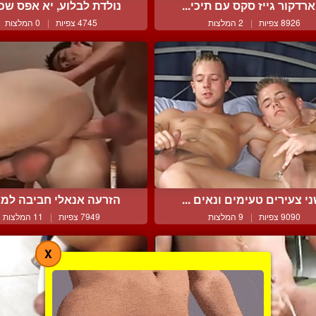
רדקור גייז סקס עם תיכי...
נולדת לבלוע, יא אפס שכמ
8926 צפיות
|
2 המלצות
4745 צפיות
|
0 המלצות
י צעירים טעימים ונאים ...
הזרעה אנאלי חביבה למ
9090 צפיות
|
9 המלצות
7949 צפיות
|
11 המלצות
X