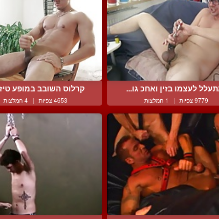
עלל לעצמו בזין ואחכ גו...
קרלוס השובב במופע טיזינ
9779 צפיות
|
1 המלצות
4653 צפיות
|
4 המלצות