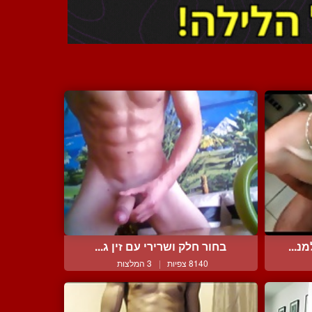
נ...
בחור חלק ושרירי עם זין ג...
8140 צפיות
|
3 המלצות