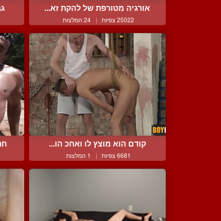
אורגיה מטורפת של להקת זא...
גב
25022 צפיות
|
24 המלצות
קודם הוא מוצץ לו ואחכ הו...
חת
6681 צפיות
|
1 המלצות