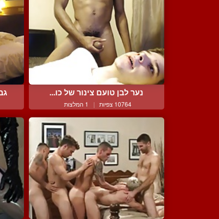
נער לבן טועם צינור של כו...
גב
10764 צפיות
|
1 המלצות