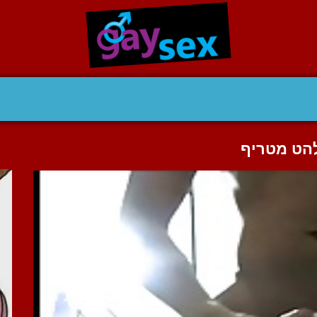
להט מטריף