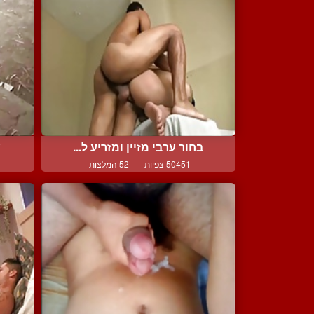
בחור ערבי מזיין ומזריע ל...
א
50451 צפיות
|
52 המלצות