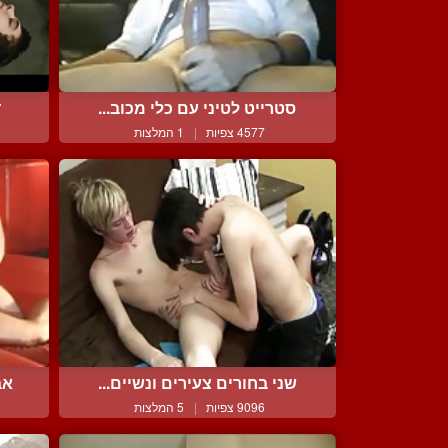
סטרייט לטיני עם כלי מכוב...
ד
4577 צפיות
|
1 המלצות
שני בחורים צעירים ונשיים...
אב
9096 צפיות
|
5 המלצות