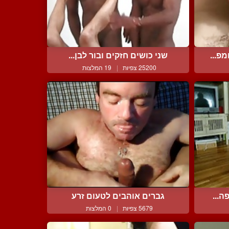
פ...
שני כושים חזקים ובור לבן...
25200 צפיות
|
19 המלצות
ה...
גברים אוהבים לטעום זרע
5679 צפיות
|
0 המלצות