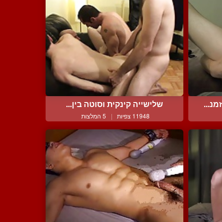
נ...
שלישייה קינקית וסוטה בין...
11948 צפיות
|
5 המלצות