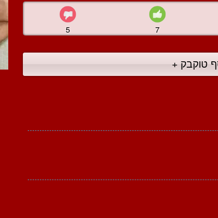
5
7
ף טוקבק +