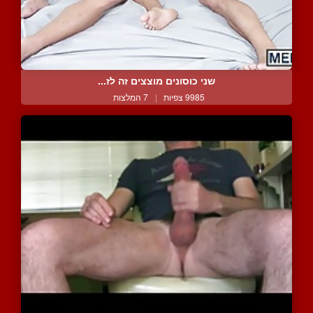
שני כוסונים מוצצים זה לז...
9985 צפיות
|
7 המלצות