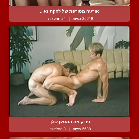
אורגיה מטורפת של להקת זא...
25019 צפיות
|
24 המלצות
פרוק את המטען שלך
5638 צפיות
|
3 המלצות