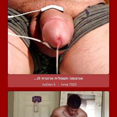
אורגזמה חשמלית ארוטית לז...
7023 צפיות
|
5 המלצות