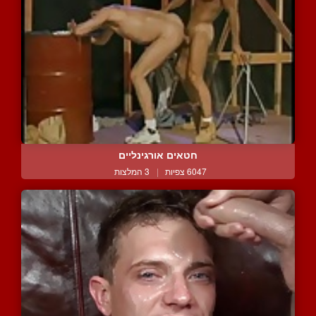
חטאים אורגינליים
6047 צפיות
|
3 המלצות