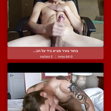
בחור צעיר מביא ביד על הכ...
6410 צפיות
|
2 המלצות