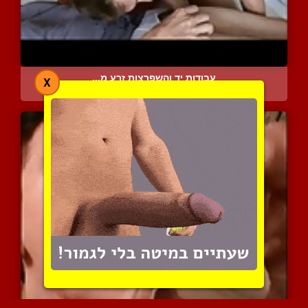
עבודות יד והשפרצות זרע מ...
X
8133 צפיות
|
6 המלצות