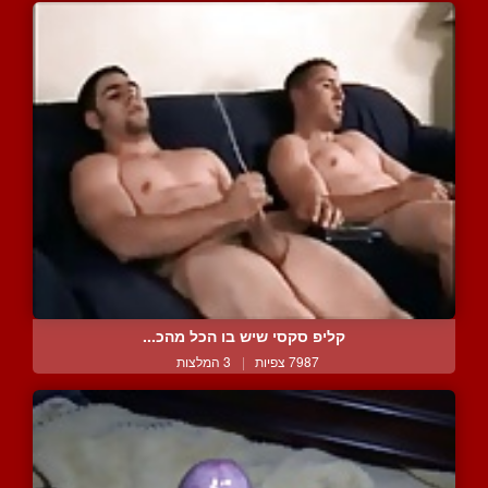
קליפ סקסי שיש בו הכל מהכ...
7987 צפיות
|
3 המלצות