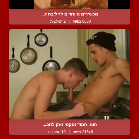
מכשירים מיוחדים לחליבת ז...
6660 צפיות
|
2 המלצות
הומו חמוד וסקסי נותן לחב...
21649 צפיות
|
19 המלצות