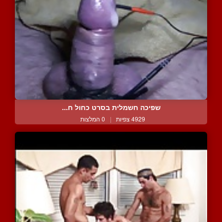
שפיכה חשמלית בסרט כחול ח...
4929 צפיות
|
0 המלצות