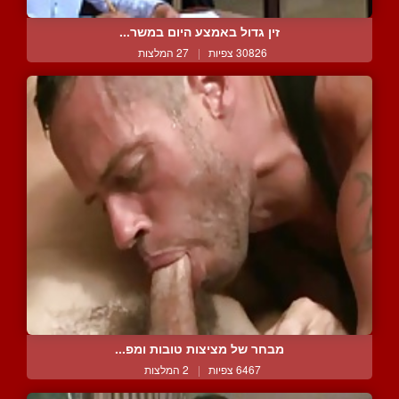
זין גדול באמצע היום במשר...
30826 צפיות
|
27 המלצות
מבחר של מציצות טובות ומפ...
6467 צפיות
|
2 המלצות