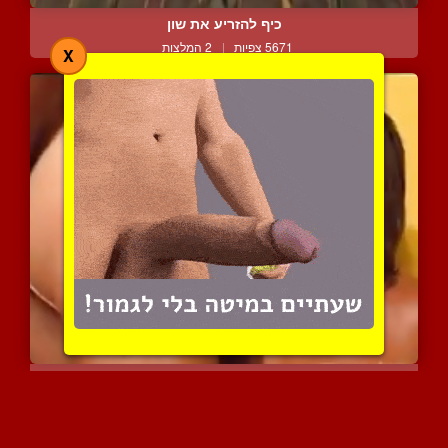
כיף להזריע את שון
5671 צפיות
|
2 המלצות
X
שני החתיכים האלה מאוד חמ...
4709 צפיות
|
2 המלצות