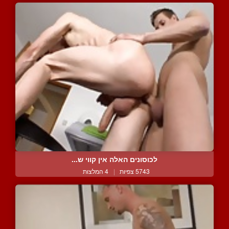
לכוסונים האלה אין קווי ש...
5743 צפיות
|
4 המלצות