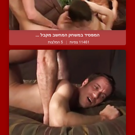
המפסיד במשחק המחשב מקבל ...
11461 צפיות
|
5 המלצות