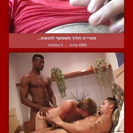
סטרייט חתיך משפשף להנאתו...
4985 צפיות
|
3 המלצות