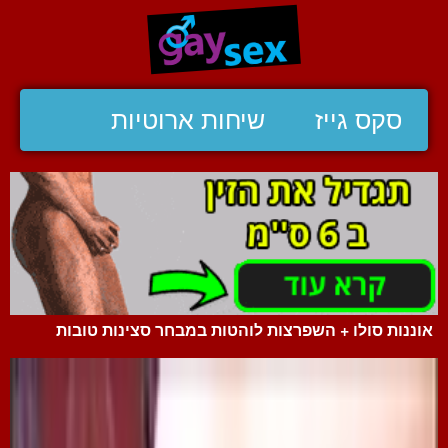
סקס גייז
שיחות ארוטיות
אוננות סולו + השפרצות לוהטות במבחר סצינות טובות