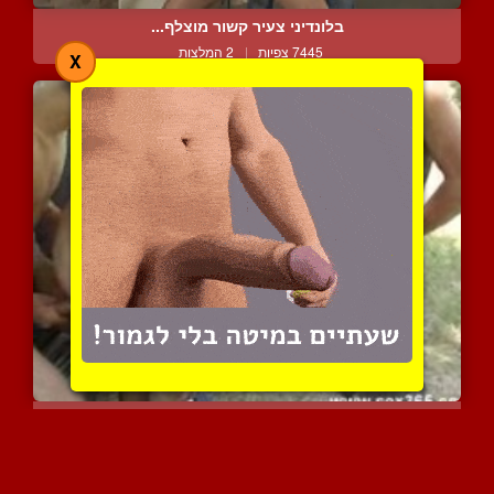
בלונדיני צעיר קשור מוצלף...
7445 צפיות
|
2 המלצות
X
הומואים ישראלים עושים את...
9154 צפיות
|
24 המלצות