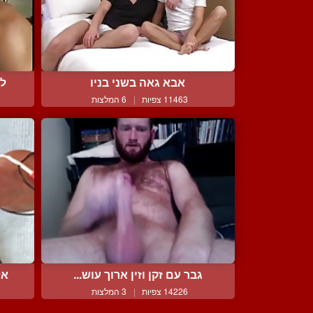
אבא גאה בשני בניו
לט
11463 צפיות
|
6 המלצות
גבר עם זקן וזין ארוך עוש...
אל
14226 צפיות
|
3 המלצות