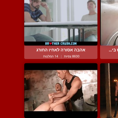
י...
אהבה אסורה לאחיו החורג
8630 צפיות
|
14 המלצות