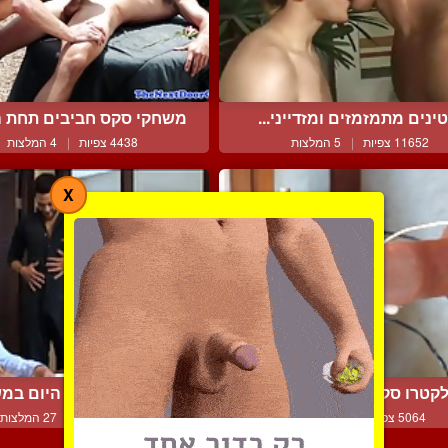
ינים מתמזמזים ומזדייני...
משחקי סקס חביבים תחת ה
11652 צפיות
|
5 המלצות
4438 צפיות
|
4 המלצות
X
קטרו סקס קינקי לבולבול...
זין גדול באמצע היום במש
5064 צפיות
|
2 המלצות
30822 צפיות
|
27 המלצות