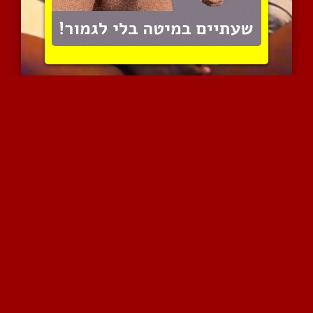
בחור שוקולד חושף את הצינ...
4844 צפיות
|
3 המלצות