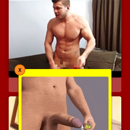
X
חתיך שרירי מביא אותה בקט...
6273 צפיות
|
0 המלצות