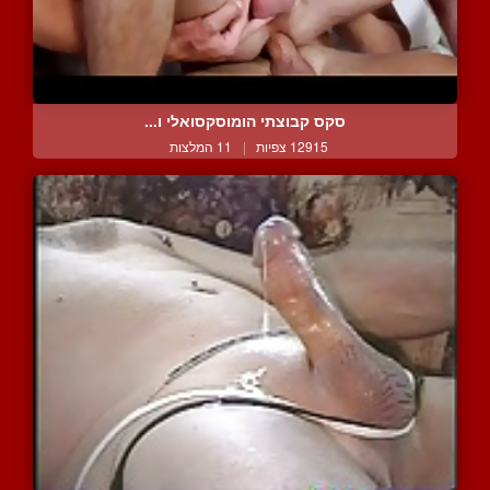
סקס קבוצתי הומוסקסואלי ו...
12915 צפיות
|
11 המלצות