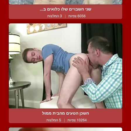
שני השבויים שלו כלואים ב...
6056 צפיות
|
3 המלצות
השכן הטעים מהבית ממול
10264 צפיות
|
5 המלצות