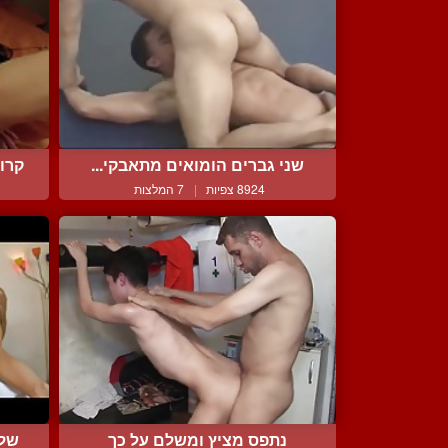
שני גברים הומואים מתאבקי...
קרו
8924 צפיות
|
7 המלצות
נתפס מציץ ומשלם על כך
שלו