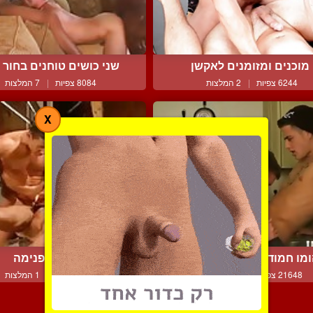
מוכנים ומזומנים לאקשן
שני כושים טוחנים בחור ל
6244 צפיות
|
2 המלצות
8084 צפיות
|
7 המלצות
X
מו חמוד וסקסי נותן לחב...
קח הכל פנימה
21648 צפיות
|
19 המלצות
5667 צפיות
|
1 המלצות
צור קשר