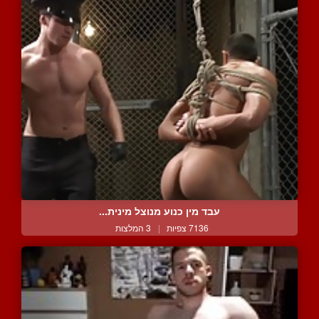
עבד מין כנוע מנוצל מינית...
7136 צפיות
|
3 המלצות