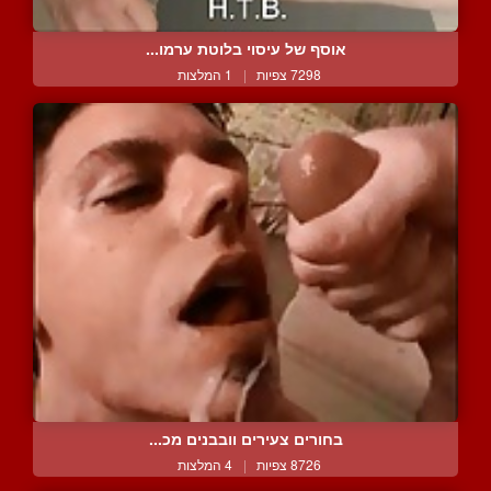
אוסף של עיסוי בלוטת ערמו...
7298 צפיות
|
1 המלצות
בחורים צעירים וובבנים מכ...
8726 צפיות
|
4 המלצות