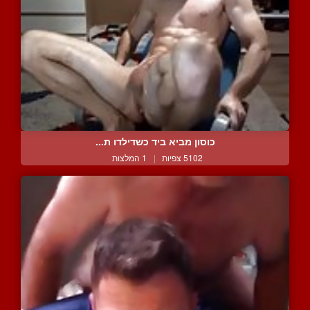
כוסון מביא ביד כשדילדו ת...
5102 צפיות
|
1 המלצות