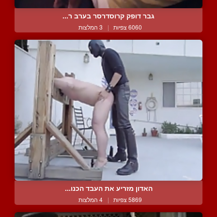
גבר דופק קרוסדרסר בערב ר...
6060 צפיות
|
3 המלצות
האדון מזריע את העבד הכנו...
5869 צפיות
|
4 המלצות