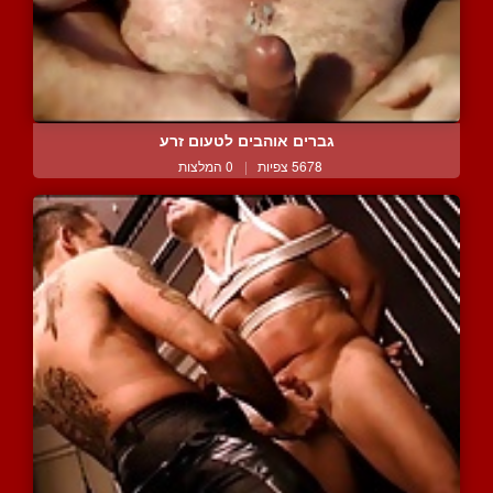
גברים אוהבים לטעום זרע
5678 צפיות
|
0 המלצות