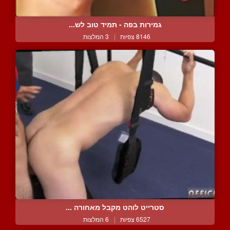
גמירות בפה - תמיד טוב לש...
8146 צפיות
|
3 המלצות
סטרייט לוהט מקבל מאחורה ...
6527 צפיות
|
6 המלצות