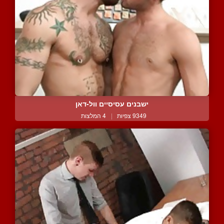
ישבנים עסיסיים וול-דאן
9349 צפיות
|
4 המלצות