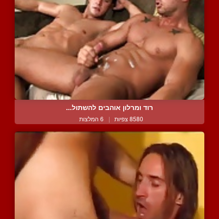
רוד ומרלון אוהבים להשתול...
8580 צפיות
|
6 המלצות