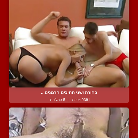
בחורה ושני חתיכים חרמנים...
9391 צפיות
|
5 המלצות