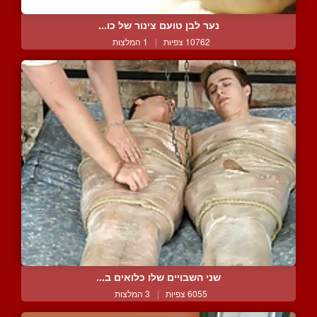
נער לבן טועם צינור של כו...
10762 צפיות
|
1 המלצות
שני השבויים שלו כלואים ב...
6055 צפיות
|
3 המלצות