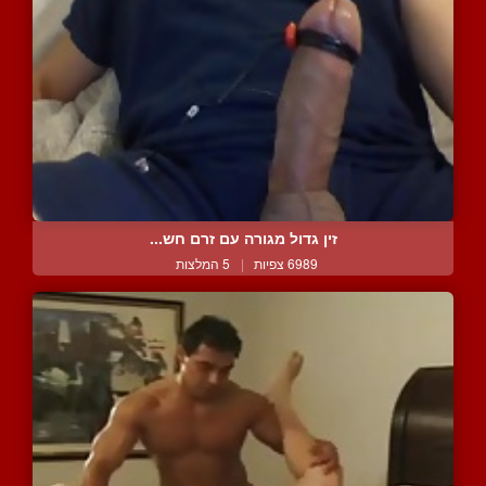
זין גדול מגורה עם זרם חש...
6989 צפיות
|
5 המלצות