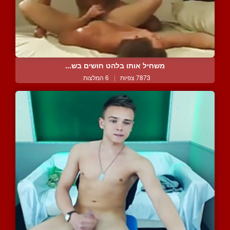
משחיל אותו בלהט חושים בש...
7873 צפיות
|
6 המלצות