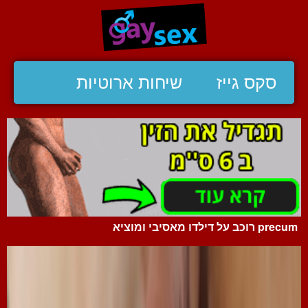
סקס גייז
שיחות ארוטיות
precum רוכב על דילדו מאסיבי ומוציא