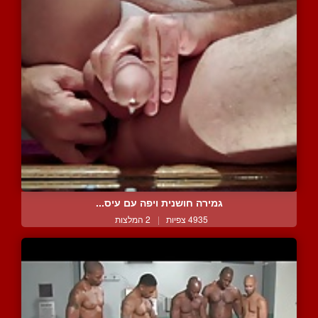
גמירה חושנית ויפה עם עיס...
4935 צפיות
|
2 המלצות