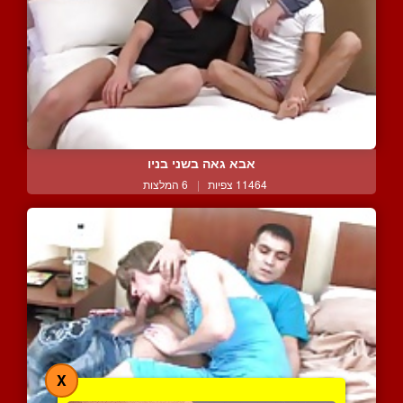
אבא גאה בשני בניו
11464 צפיות
|
6 המלצות
X