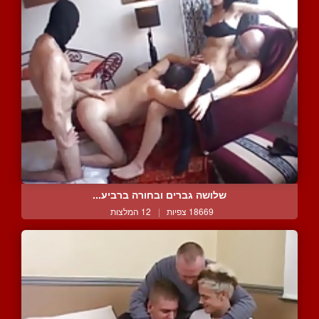
שלושה גברים ובחורה ברביע...
18669 צפיות
|
12 המלצות