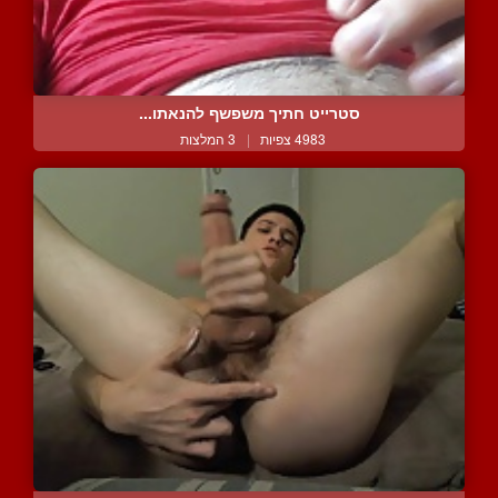
סטרייט חתיך משפשף להנאתו...
4983 צפיות
|
3 המלצות