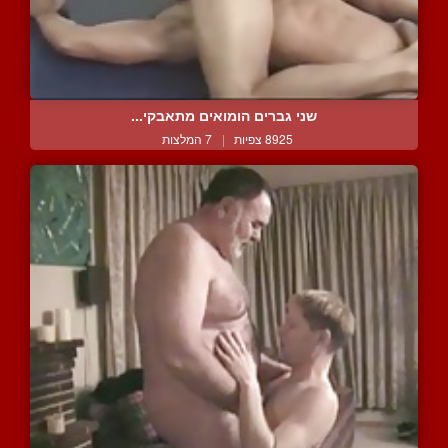
שני גברים הומואים מתאבקי...
8925 צפיות
|
7 המלצות