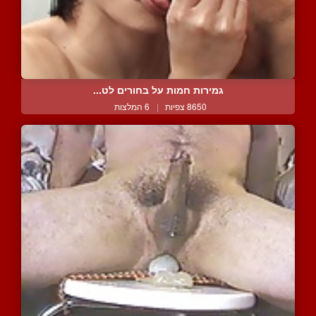
גמירות חמות על בחורים לט...
8650 צפיות
|
6 המלצות