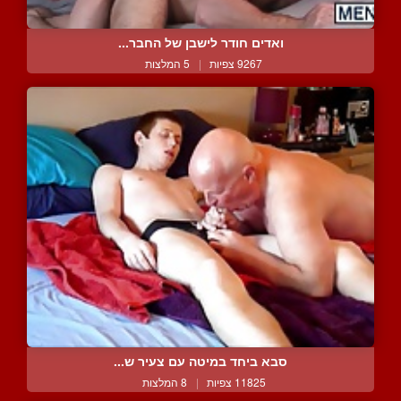
ואדים חודר לישבן של החבר...
9267 צפיות
|
5 המלצות
סבא ביחד במיטה עם צעיר ש...
11825 צפיות
|
8 המלצות