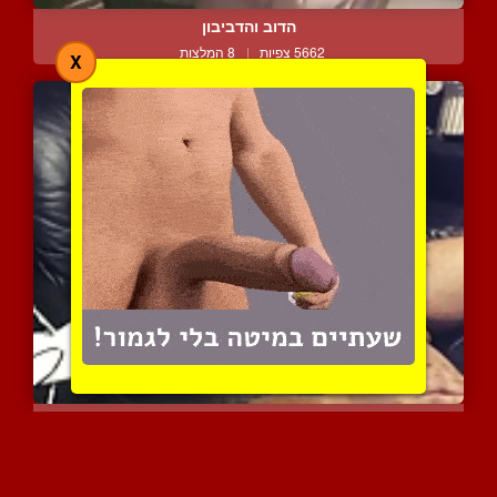
הדוב והדביבון
5662 צפיות
|
8 המלצות
X
גבר משפשף את הנקניק המאס...
6648 צפיות
|
1 המלצות