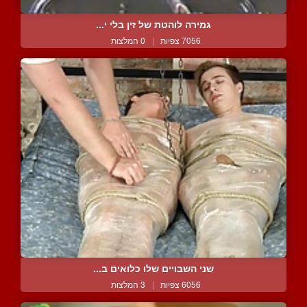
גמירה לוהטת של זין בלי י...
7056 צפיות
|
0 המלצות
שני השבויים שלו כלואים ב...
6056 צפיות
|
3 המלצות