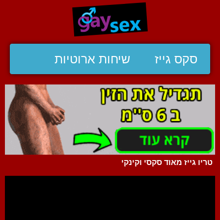
סקס גייז
שיחות ארוטיות
טריו גייז מאוד סקסי וקינקי