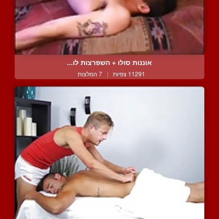
אוננות סולו + השפרצות לו...
11291 צפיות
|
7 המלצות