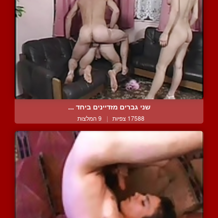
שני גברים מזדיינים ביחד ...
17588 צפיות
|
9 המלצות