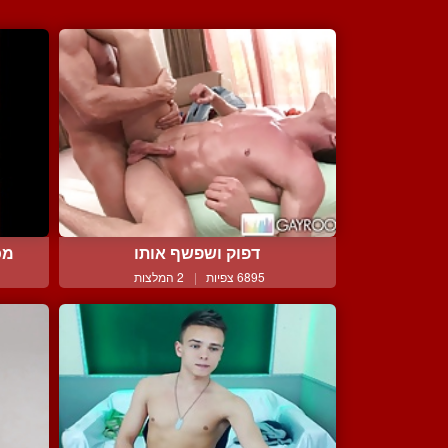
דפוק ושפשף אותו
מכ
6895 צפיות
|
2 המלצות