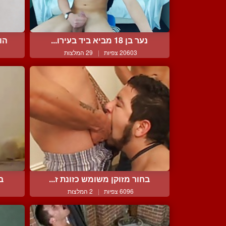
נער בן 18 מביא ביד בעירו...
הו
20603 צפיות
|
29 המלצות
בחור מזוקן משומש כזונת ז...
בח
6096 צפיות
|
2 המלצות