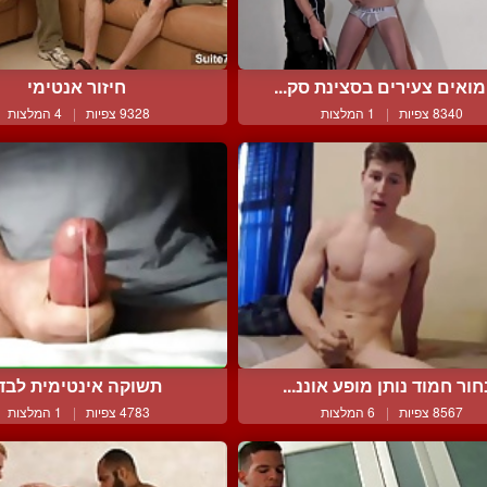
מואים צעירים בסצינת סק...
חיזור אנטימי
8340 צפיות
|
1 המלצות
9328 צפיות
|
4 המלצות
ור חמוד נותן מופע אוננ...
תשוקה אינטימית לבד
8567 צפיות
|
6 המלצות
4783 צפיות
|
1 המלצות