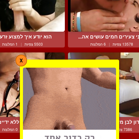
י צעירים חמים עושים אה...
הוא יודע איך למצוע זרע ב
13578 צפיות
|
6 המלצות
5503 צפיות
|
1 המלצות
X
ון לבן מעבר על המיטב כ...
גמירה מטריפה ללא ידיים 
7386 צפיות
|
4 המלצות
7945 צפיות
|
0 המלצות