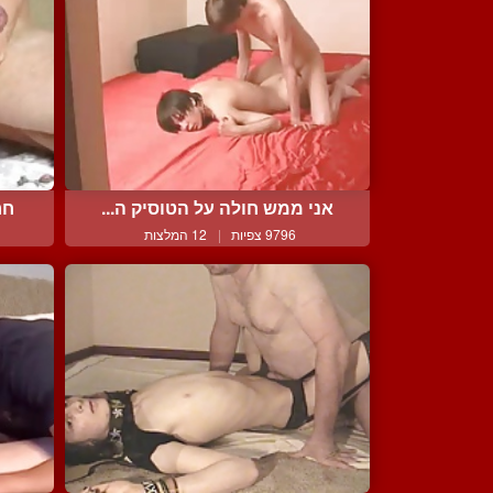
אני ממש חולה על הטוסיק ה...
חר
9796 צפיות
|
12 המלצות