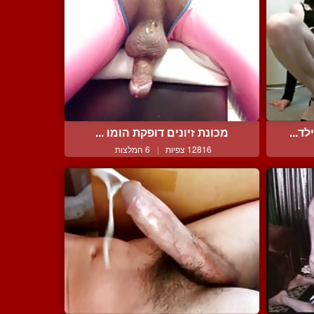
ד...
מכונת זיונים דופקת הומו ...
12816 צפיות
|
6 המלצות