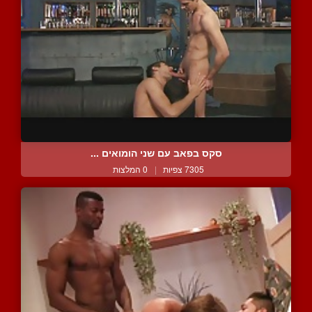
סקס בפאב עם שני הומואים ...
7305 צפיות
|
0 המלצות