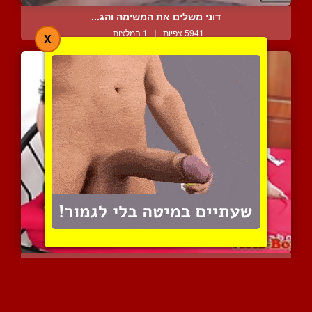
דוני משלים את המשימה והג...
5941 צפיות
|
1 המלצות
X
שלישיית אסיאתים שובבים ב...
5798 צפיות
|
3 המלצות