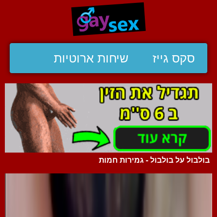
סקס גייז
שיחות ארוטיות
בולבול על בולבול - גמירות חמות