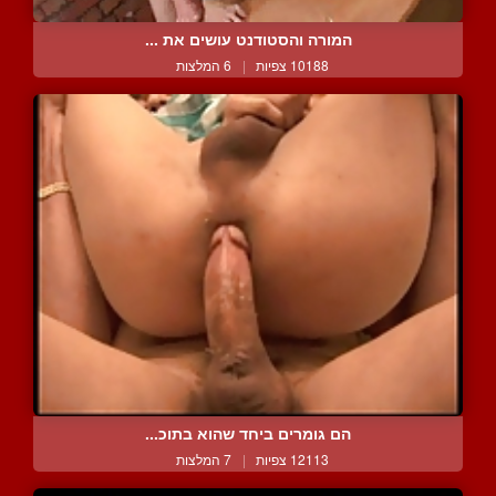
המורה והסטודנט עושים את ...
10188 צפיות
|
6 המלצות
הם גומרים ביחד שהוא בתוכ...
12113 צפיות
|
7 המלצות