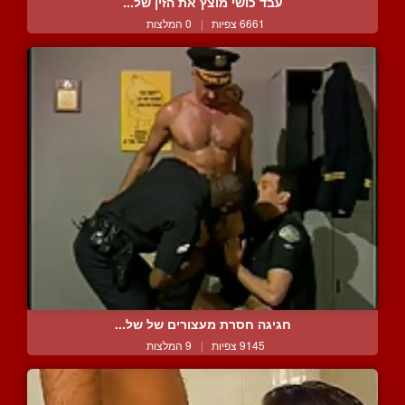
עבד כושי מוצץ את הזין של...
6661 צפיות
|
0 המלצות
חגיגה חסרת מעצורים של של...
9145 צפיות
|
9 המלצות