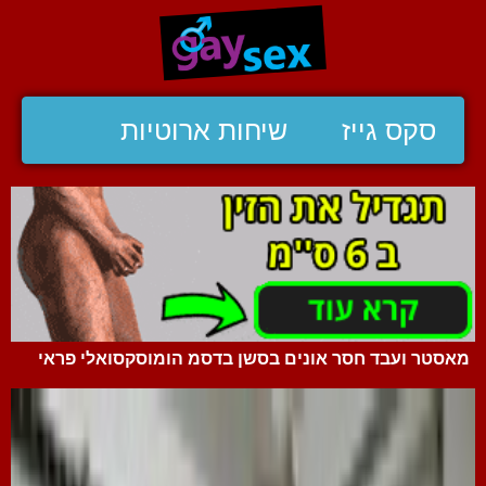
סקס גייז
שיחות ארוטיות
מאסטר ועבד חסר אונים בסשן בדסמ הומוסקסואלי פראי