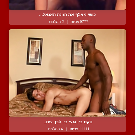
כושי מאלף את הזונה האנאל...
9777 צפיות
|
2 המלצות
סקס בין גזעי בין לבן ושח...
11111 צפיות
|
4 המלצות