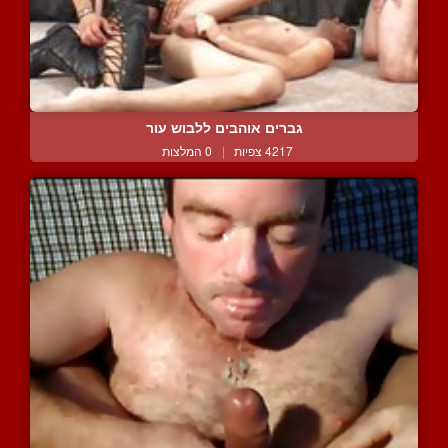
גברים אוהבים ללבוש עור
4217 צפיות
|
0 המלצות