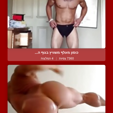
כוסון מעלף משוויץ בגוף ה...
7360 צפיות
|
4 המלצות