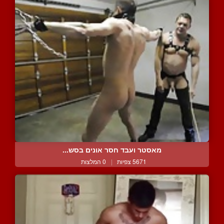
מאסטר ועבד חסר אונים בסש...
5671 צפיות
|
0 המלצות