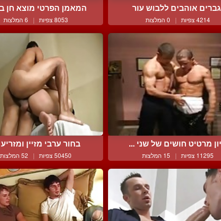
גברים אוהבים ללבוש עור
המאמן הפרטי מוצא חן בעי
4214 צפיות
|
0 המלצות
8053 צפיות
|
6 המלצות
יון מרטיט חושים של שני ...
בחור ערבי מזיין ומזריע ל
11295 צפיות
|
15 המלצות
50450 צפיות
|
52 המלצות