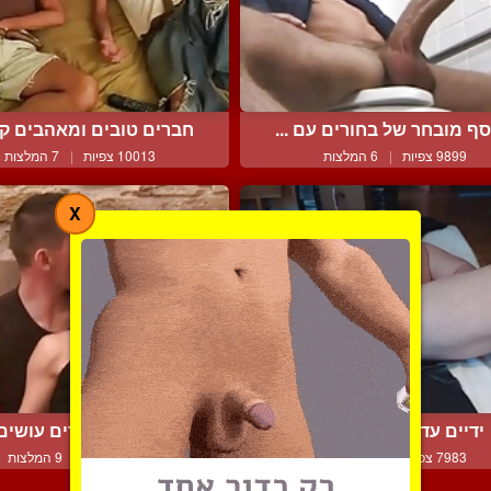
ף מובחר של בחורים עם ...
חברים טובים ומאהבים קרו
9899 צפיות
|
6 המלצות
10013 צפיות
|
7 המלצות
X
ידיים עדינות מאוד יש לו
המאהבים הצעירים עושים 
7983 צפיות
|
1 המלצות
9171 צפיות
|
9 המלצות