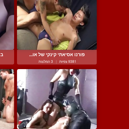
פורנו אסיאתי קינקי של או...
בח
9381 צפיות
|
3 המלצות