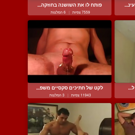
נ...
פותח לו את השושנה בחוזקה...
7559 צפיות
|
6 המלצות
...
לקט של חתיכים סקסיים משפ...
11943 צפיות
|
3 המלצות