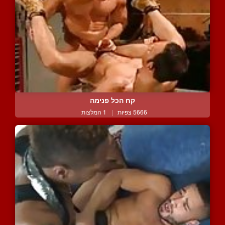
קח הכל פנימה
5666 צפיות
|
1 המלצות