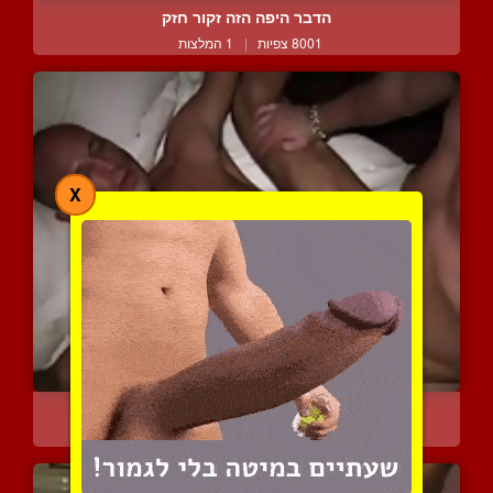
הדבר היפה הזה זקור חזק
8001 צפיות
|
1 המלצות
X
דפיקה הומוסקסואלית מרטיט...
6446 צפיות
|
4 המלצות