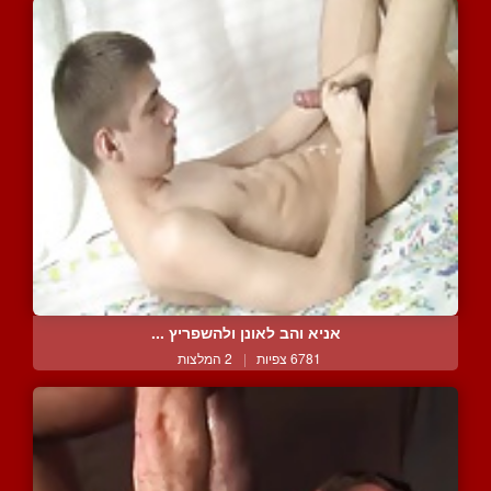
אניא והב לאונן ולהשפריץ ...
6781 צפיות
|
2 המלצות