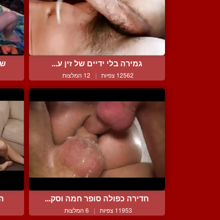
גמירה בלי ידיים של זין ע...
שנ
12562 צפיות
|
12 המלצות
חדירה כפולה סופר חמה וסק...
הו
11953 צפיות
|
6 המלצות