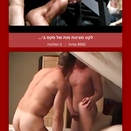
לקט סצינות מות של סקס בי...
9692 צפיות
|
2 המלצות