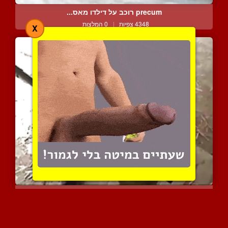
precum רוכב על דילדו מאס...
4348 צפיות
|
0 המלצות
X
אורגיית חיילי צהל גייז מ...
24803 צפיות
|
35 המלצות