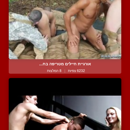
אורגיית חיילים מטריפה בח...
6232 צפיות
|
8 המלצות