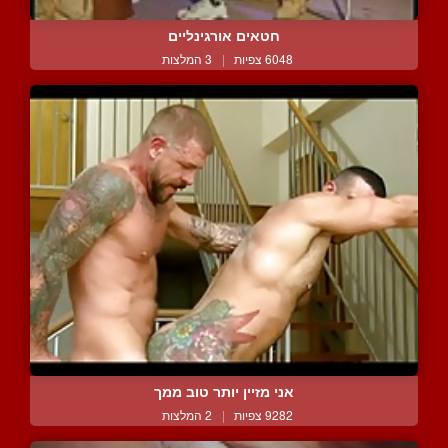
חטאים אורגינליים
6048 צפיות
|
3 המלצות
אני מזיין יותר טוב ממך
9282 צפיות
|
2 המלצות