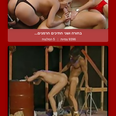
בחורה ושני חתיכים חרמנים...
9396 צפיות
|
5 המלצות