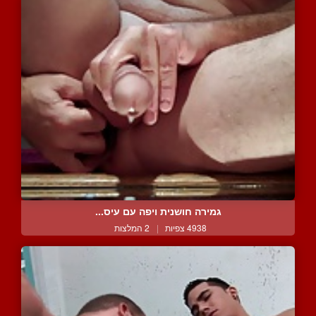
גמירה חושנית ויפה עם עיס...
4938 צפיות
|
2 המלצות