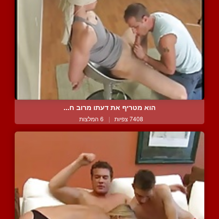
הוא מטריף את דעתו מרוב ח...
7408 צפיות
|
6 המלצות