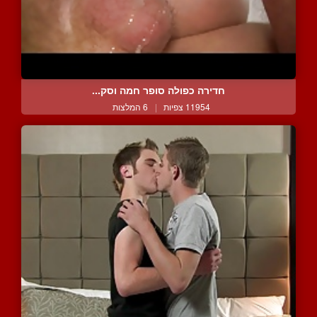
חדירה כפולה סופר חמה וסק...
11954 צפיות
|
6 המלצות