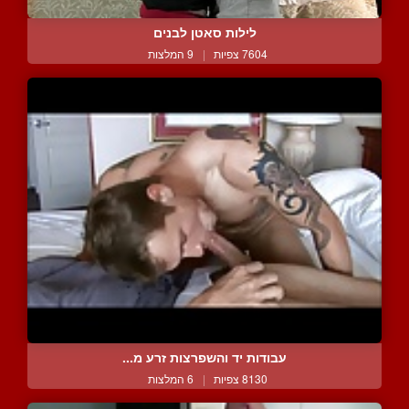
לילות סאטן לבנים
7604 צפיות
|
9 המלצות
עבודות יד והשפרצות זרע מ...
8130 צפיות
|
6 המלצות