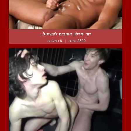
רוד ומרלון אוהבים להשתול...
8582 צפיות
|
6 המלצות