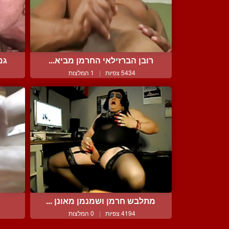
רובן הברזילאי החרמן מביא...
גמ
5434 צפיות
|
1 המלצות
מתלבש חרמן ושמנמן מאונן ...
4194 צפיות
|
0 המלצות