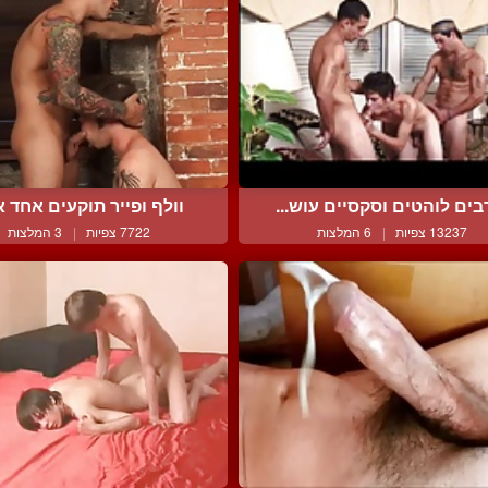
בים לוהטים וסקסיים עוש...
וולף ופייר תוקעים אחד את
13237 צפיות
|
6 המלצות
7722 צפיות
|
3 המלצות