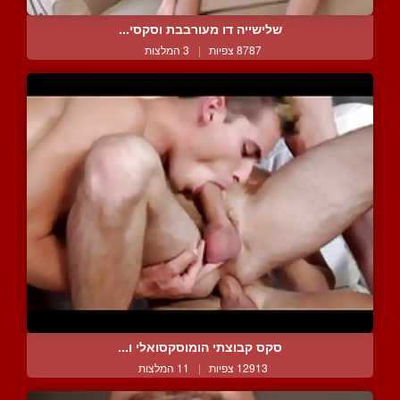
שלישייה דו מעורבבת וסקסי...
8787 צפיות
|
3 המלצות
סקס קבוצתי הומוסקסואלי ו...
12913 צפיות
|
11 המלצות