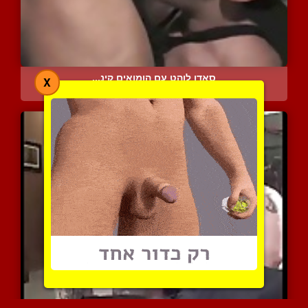
סאדו לוהט עם הומואים קינ...
X
15654 צפיות
|
2 המלצות