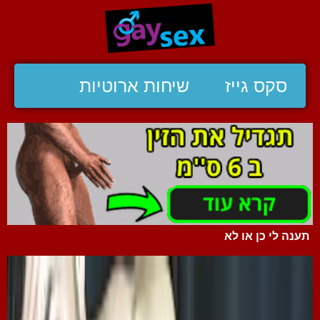
סקס גייז
שיחות ארוטיות
תענה לי כן או לא