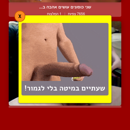
שני כוסונים עושים אהבה ב...
7656 צפיות
|
1 המלצות
X
גברים משפיכים בלי לגעת ב...
9367 צפיות
|
7 המלצות