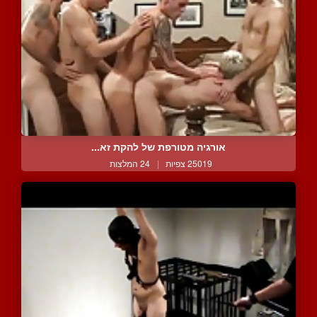
אורגיה מטורפת של להקת זא...
25019 צפיות
|
24 המלצות