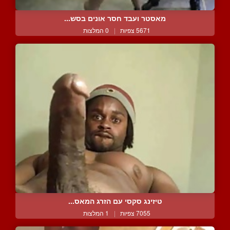
מאסטר ועבד חסר אונים בסש...
5671 צפיות
|
0 המלצות
טיזינג סקסי עם הזרג המאס...
7055 צפיות
|
1 המלצות