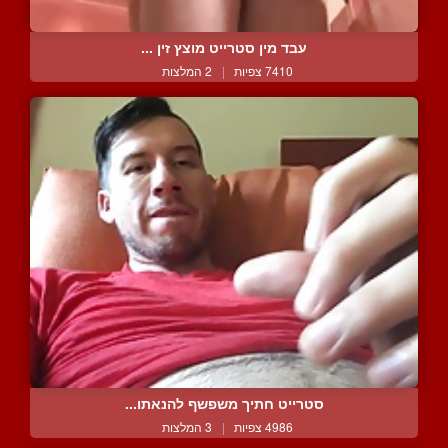
עבד מין סטרייט מוצץ זין ...
7410 צפיות
|
2 המלצות
סטרייט חתיך משפשף להנאתו...
4986 צפיות
|
3 המלצות