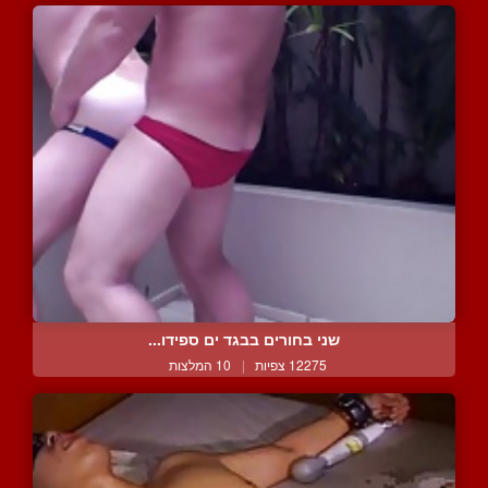
שני בחורים בבגד ים ספידו...
12275 צפיות
|
10 המלצות