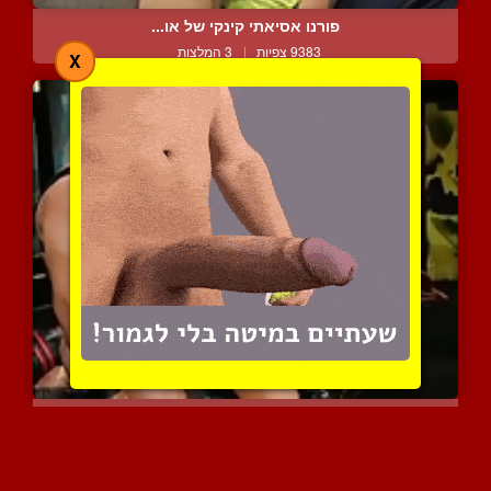
פורנו אסיאתי קינקי של או...
9383 צפיות
|
3 המלצות
X
שלושה חתיכים סקסיים בביג...
7575 צפיות
|
3 המלצות