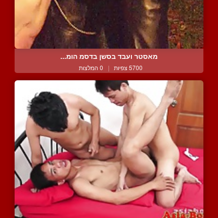
מאסטר ועבד בסשן בדסמ הומ...
5700 צפיות
|
0 המלצות