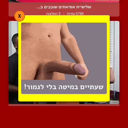
שלישיית אסיאתים שובבים ב...
5799 צפיות
|
3 המלצות
X
כושי מזריע תחת של בחור ל...
23720 צפיות
|
17 המלצות