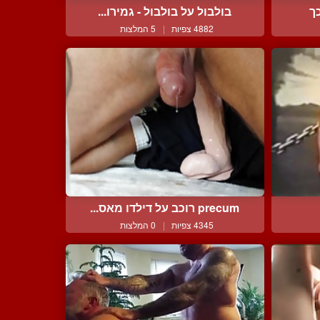
ך
בולבול על בולבול - גמירו...
4882 צפיות
|
5 המלצות
precum רוכב על דילדו מאס...
4345 צפיות
|
0 המלצות