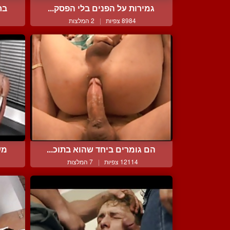
גמירות על הפנים בלי הפסק...
בח
8984 צפיות
|
2 המלצות
הם גומרים ביחד שהוא בתוכ...
מש
12114 צפיות
|
7 המלצות