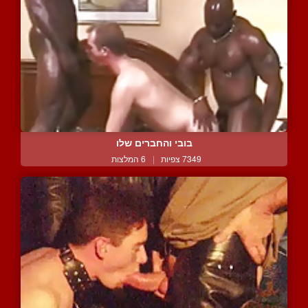
בובי והחברים שלו
7349 צפיות
|
6 המלצות