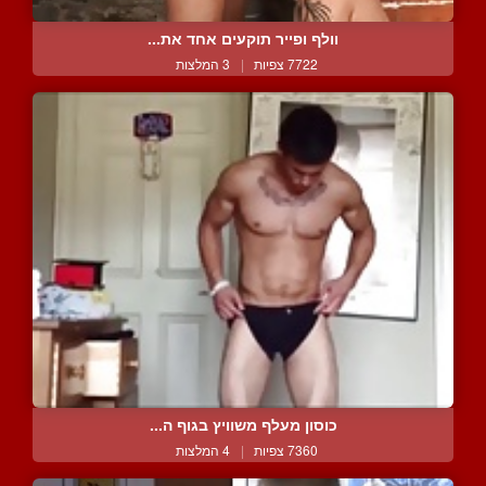
וולף ופייר תוקעים אחד את...
7722 צפיות
|
3 המלצות
כוסון מעלף משוויץ בגוף ה...
7360 צפיות
|
4 המלצות