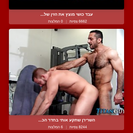
עבד כושי מוצץ את הזין של...
6662 צפיות
|
0 המלצות
השרירן שתקע אותי בחדר הכ...
8244 צפיות
|
6 המלצות