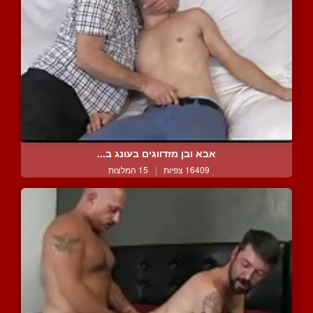
אבא ובן מזדווגים בעונג ב...
16409 צפיות
|
15 המלצות