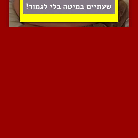
סיימון מביא ביד על המיטה
8301 צפיות
|
1 המלצות