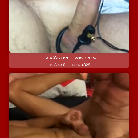
גירוי חשמלי + מירה ללא ה...
4329 צפיות
|
0 המלצות