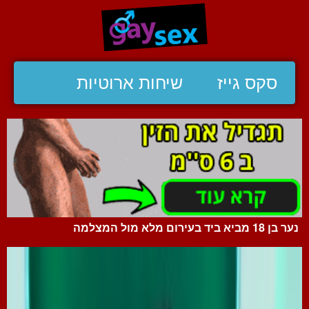
סקס גייז
שיחות ארוטיות
נער בן 18 מביא ביד בעירום מלא מול המצלמה