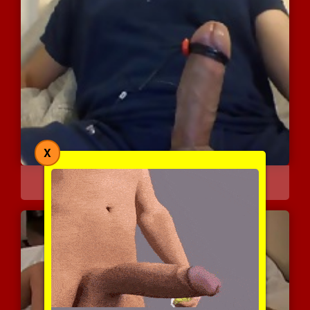
X
זין גדול מגורה עם זרם חש...
6989 צפיות
|
5 המלצות